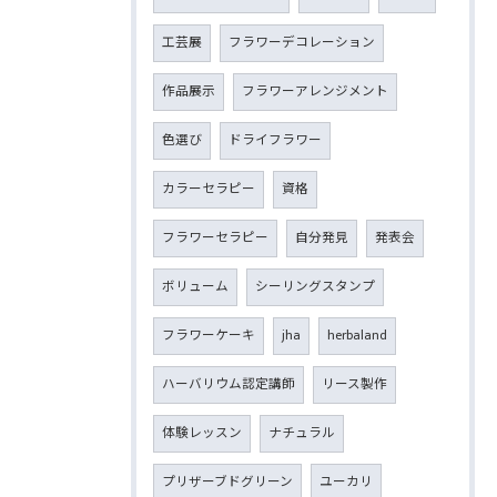
工芸展
フラワーデコレーション
作品展示
フラワーアレンジメント
色選び
ドライフラワー
カラーセラピー
資格
フラワーセラピー
自分発見
発表会
ボリューム
シーリングスタンプ
フラワーケーキ
jha
herbaland
ハーバリウム認定講師
リース製作
体験レッスン
ナチュラル
プリザーブドグリーン
ユーカリ