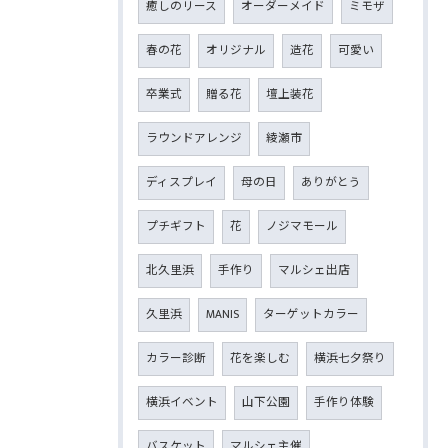
癒しのリース
オーダーメイド
ミモザ
春の花
オリジナル
造花
可愛い
卒業式
贈る花
壇上装花
ラウンドアレンジ
綾瀬市
ディスプレイ
母の日
ありがとう
プチギフト
花
ノジマモール
北久里浜
手作り
マルシェ出店
久里浜
MANIS
ターゲットカラー
カラー診断
花を楽しむ
横浜七夕祭り
横浜イベント
山下公園
手作り体験
バスケット
マルシェ主催